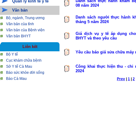
Danh sách thực hành khám bệ
Quản lý kinh tế y tế
08 năm 2024
Văn bản
Danh sách người thực hành k
Bộ, ngành, Trung ương
tháng 5 năm 2024
Văn bản của tỉnh
Văn bản của Bệnh viện
Giá dịch vụ y tế áp dụng cho
Văn bản BHYT
BHYT và theo yêu cầu
Liên kết
Yêu cầu báo giá sửa chữa máy 
Bộ Y tế
Cục khám chữa bệnh
Công khai thực hiện thu - chi
Sở Y tế Cà Mau
2024
Báo sức khỏe đời sống
Báo Cà Mau
Prev
|
1
|
2