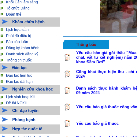
Khối Cận lâm sàng
Tổ chức Đảng
Đoàn thể
Khám chữa bệnh
Lịch trực tuần
Phát đồ điều trị
Báo cáo tuần
Thông báo
Đăng ký khám bệnh
Yêu cầu báo giá gói thầu “Mua 
Danh sách đăng ký
chất, vật tư xét nghiệm) năm 
Thông tin thuốc
khoa Đầm Dơi”
Đào tạo
Công khai thực hiện thu - chi
Đào tạo liên tục
2024
Đào tạo dài hạn
Danh sách thực hành khám bệ
Nghiên cứu khoa học
09 năm 2024
Lịch sinh hoạt KH
Đề tài NCKH
Yêu cầu báo giá thuốc công vă
Chỉ đạo tuyến
Phòng bệnh
Yêu cầu báo giá thuốc
Hợp tác quốc tế