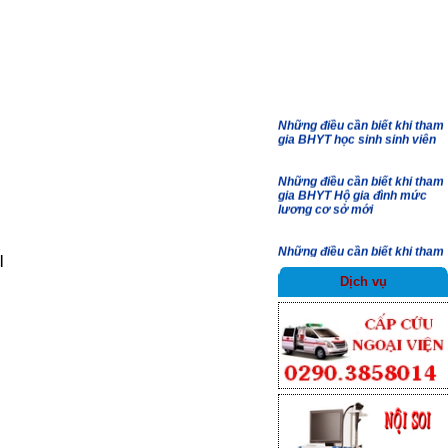
công tác cán bộ
Thông báo tạm dừng tuyển
dụng viên chức năm 2026
Những điều cần biết khi tham
gia BHYT học sinh sinh viên
Những điều cần biết khi tham
gia BHYT Hộ gia đình mức
lương cơ sở mới
Những điều cần biết khi tham
gia BHXH tự nguyện
|
Dịch vụ
Những lợi ích khi tham gia
BHXH tự nguyện, BHYT
Những chiến sỹ thầm lặng