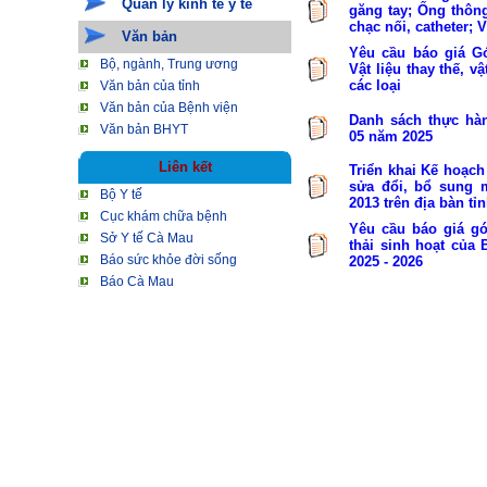
Quản lý kinh tế y tế
găng tay; Ống thông
chạc nối, catheter; V
Văn bản
Yêu cầu báo giá Gó
Bộ, ngành, Trung ương
Vật liệu thay thế, v
các loại
Văn bản của tỉnh
Văn bản của Bệnh viện
Danh sách thực hà
Văn bản BHYT
05 năm 2025
Liên kết
Triển khai Kế hoạch
sửa đổi, bổ sung 
Bộ Y tế
2013 trên địa bàn tỉ
Cục khám chữa bệnh
Yêu cầu báo giá gó
Sở Y tế Cà Mau
thải sinh hoạt của
Báo sức khỏe đời sống
2025 - 2026
Báo Cà Mau