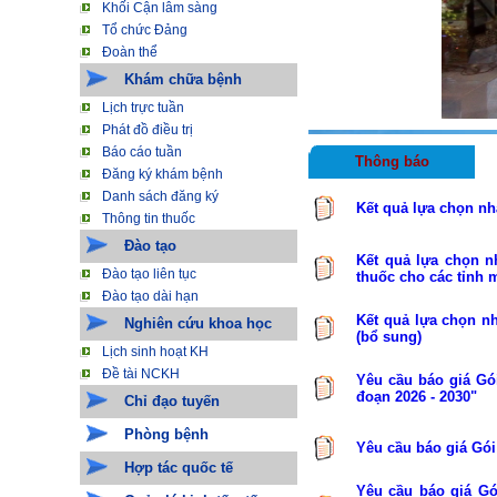
Khối Cận lâm sàng
Tổ chức Đảng
Đoàn thể
Khám chữa bệnh
Lịch trực tuần
Phát đồ điều trị
Báo cáo tuần
Thông báo
Đăng ký khám bệnh
Danh sách đăng ký
Kết quả lựa chọn nh
Thông tin thuốc
Đào tạo
Kết quả lựa chọn n
Đào tạo liên tục
thuốc cho các tỉnh 
Đào tạo dài hạn
Kết quả lựa chọn n
Nghiên cứu khoa học
(bổ sung)
Lịch sinh hoạt KH
Đề tài NCKH
Yêu cầu báo giá Gói
đoạn 2026 - 2030"
Chỉ đạo tuyến
Phòng bệnh
Yêu cầu báo giá Gói 
Hợp tác quốc tế
Yêu cầu báo giá Gó