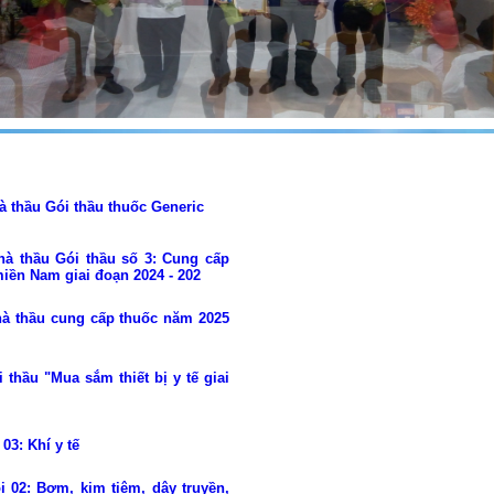
à thầu Gói thầu thuốc Generic
hà thầu Gói thầu số 3: Cung cấp
miền Nam giai đoạn 2024 - 202
hà thầu cung cấp thuốc năm 2025
 thầu "Mua sắm thiết bị y tế giai
03: Khí y tế
i 02: Bơm, kim tiêm, dây truyền,