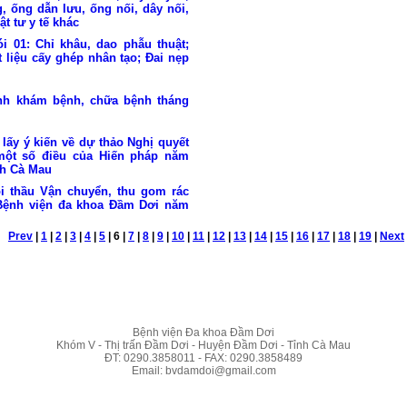
, ống dẫn lưu, ống nối, dây nối,
ật tư y tế khác
i 01: Chỉ khâu, dao phẫu thuật;
ật liệu cấy ghép nhân tạo; Đai nẹp
nh khám bệnh, chữa bệnh tháng
 lấy ý kiến về dự thảo Nghị quyết
một số điều của Hiến pháp năm
nh Cà Mau
i thầu Vận chuyển, thu gom rác
 Bệnh viện đa khoa Đầm Dơi năm
Prev
|
1
|
2
|
3
|
4
|
5
|
6
|
7
|
8
|
9
|
10
|
11
|
12
|
13
|
14
|
15
|
16
|
17
|
18
|
19
|
Next
Bệnh viện Đa khoa Đầm Dơi
Khóm V - Thị trấn Đầm Dơi - Huyện Đầm Dơi - Tỉnh Cà Mau
ĐT: 0290.3858011 - FAX: 0290.3858489
Email: bvdamdoi@gmail.com