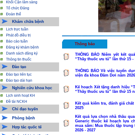
Khối Cận lâm sàng
Tổ chức Đảng
Đoàn thể
Khám chữa bệnh
Lịch trực tuần
Phát đồ điều trị
Báo cáo tuần
Thông báo
Đăng ký khám bệnh
Danh sách đăng ký
THÔNG BÁO Niêm yết kết quả
“Thầy thuốc ưu tú” lần thứ 15 
Thông tin thuốc
Đào tạo
THÔNG BÁO Về việc tuyển dụn
Đào tạo liên tục
viện đa khoa Đầm Dơi năm 202
Đào tạo dài hạn
Kế hoạch Xét tặng danh hiệu “
Nghiên cứu khoa học
“Thầy thuốc ưu tú” lần thứ 15 
Lịch sinh hoạt KH
Đề tài NCKH
Kết quả kiểm tra, đánh giá chấ
2025
Chỉ đạo tuyến
Kết quả lựa chọn nhà thầu qua
Phòng bệnh
Generic thuộc kế hoạch lựa c
mua sắm: Mua thuốc tập trung 
Hợp tác quốc tế
2026 - 2027