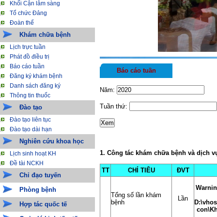
Khối Cận lâm sàng
Tổ chức Đảng
Đoàn thể
Khám chữa bệnh
Lịch trực tuần
Phát đồ điều trị
Báo cáo tuần
Báo cáo tuần
Đăng ký khám bệnh
Danh sách đăng ký
Năm:
Thông tin thuốc
Tuần thứ:
Đào tạo
Đào tạo liên tục
Đào tạo dài hạn
Nghiên cứu khoa học
1. Công tác khám chữa bệnh và dịch vụ
Lịch sinh hoạt KH
Đề tài NCKH
TT
CHỈ TIÊU
ĐVT
Chỉ đạo tuyến
Warni
Phòng bệnh
Tổng số lần khám
Lần
bệnh
D:\vhos
Hợp tác quốc tế
con\Kh