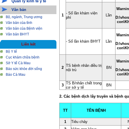
Quản lý kinh tế y tế
Warni
Văn bản
- Số lần khám viện
1
Lần
Bộ, ngành, Trung ương
phí
D:\vhos
con\Kh
Văn bản của tỉnh
Văn bản của Bệnh viện
Văn bản BHYT
Warni
- Số lần khám BHYT
Lần
D:\vhos
Liên kết
con\Kh
Bộ Y tế
Cục khám chữa bệnh
Warni
Sở Y tế Cà Mau
TS bệnh nhân điều trị
2
BN
Báo sức khỏe đời sống
nội trú
D:\vhos
con\Kh
Báo Cà Mau
TS B/nhân chết trong
3
BN
cơ sở y tế
2. Các bệnh dịch lây truyền và bệnh q
TT
TÊN BỆNH
1
Tiêu chảy