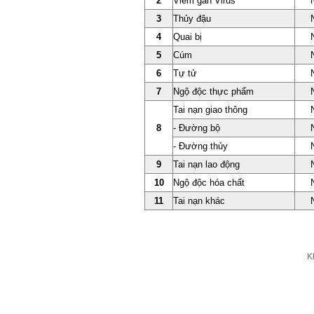
2
Viêm gan Virus
3
Thủy đậu
4
Quai bị
5
Cúm
6
Tự tử
7
Ngộ độc thực phẩm
Tai nạn giao thông
8
- Đường bộ
- Đường thủy
9
Tai nạn lao động
10
Ngộ độc hóa chất
11
Tai nạn khác
K