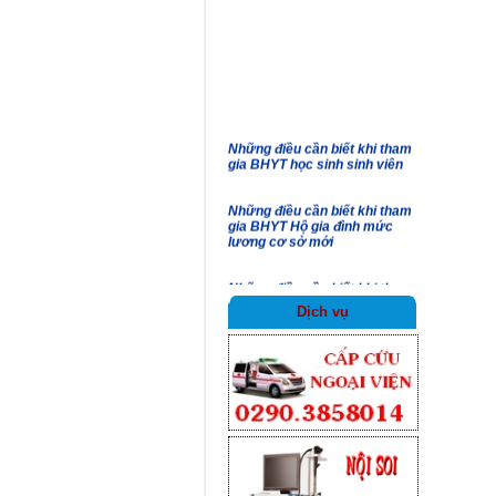
công tác cán bộ
Thông báo tạm dừng tuyển
dụng viên chức năm 2026
Những điều cần biết khi tham
gia BHYT học sinh sinh viên
Những điều cần biết khi tham
gia BHYT Hộ gia đình mức
lương cơ sở mới
Những điều cần biết khi tham
gia BHXH tự nguyện
Dịch vụ
Những lợi ích khi tham gia
BHXH tự nguyện, BHYT
Những chiến sỹ thầm lặng