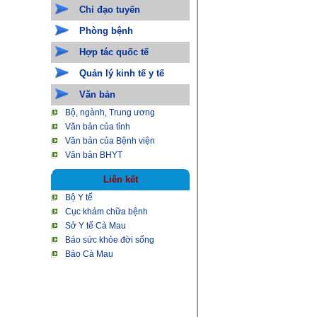
Chỉ đạo tuyến
Phòng bệnh
Hợp tác quốc tế
Quản lý kinh tế y tế
Văn bản
Bộ, ngành, Trung ương
Văn bản của tỉnh
Văn bản của Bệnh viện
Văn bản BHYT
Liên kết
Bộ Y tế
Cục khám chữa bệnh
Sở Y tế Cà Mau
Báo sức khỏe đời sống
Báo Cà Mau