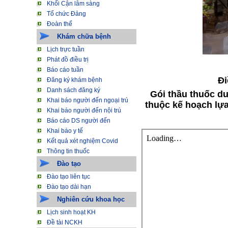
Khối Cận lâm sàng
Tổ chức Đảng
Đoàn thể
Khám chữa bệnh
Lịch trực tuần
Phát đồ điều trị
Báo cáo tuần
Đi
Đăng ký khám bệnh
Danh sách đăng ký
Gói thầu thuốc dư
Khai báo người đến ngoại trú
thuộc kế hoạch lự
Khai báo người đến nội trú
Báo cáo DS người đến
Khai báo y tế
Kết quả xét nghiệm Covid
Thông tin thuốc
Đào tạo
Đào tạo liên tục
Đào tạo dài hạn
Nghiên cứu khoa học
Lịch sinh hoạt KH
Đề tài NCKH