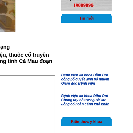
Tin mới
mạng
ệu, thuốc cổ truyền
ung tỉnh Cà Mau đoạn
Bệnh viện đa khoa Đầm Dơi
công bố quyết định bổ nhiệm
Giám đốc Bệnh viện
Bệnh viện đa khoa Đầm Dơi
Chung tay hỗ trợ người lao
động có hoàn cảnh khó khăn
Bản tin an toàn người bệnh
Kiến thức y khoa
Bệnh viện đa khoa Đầm Dơi
công bố các quyết định về