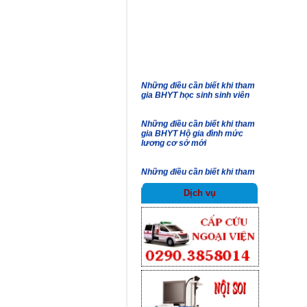
công tác cán bộ
Thông báo tạm dừng tuyển
dụng viên chức năm 2026
Những điều cần biết khi tham
gia BHYT học sinh sinh viên
Những điều cần biết khi tham
gia BHYT Hộ gia đình mức
lương cơ sở mới
Những điều cần biết khi tham
gia BHXH tự nguyện
Dịch vụ
Những lợi ích khi tham gia
BHXH tự nguyện, BHYT
Những chiến sỹ thầm lặng