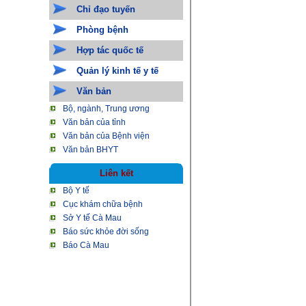
Chỉ đạo tuyến
Phòng bệnh
Hợp tác quốc tế
Quản lý kinh tế y tế
Văn bản
Bộ, ngành, Trung ương
Văn bản của tỉnh
Văn bản của Bệnh viện
Văn bản BHYT
Liên kết
Bộ Y tế
Cục khám chữa bệnh
Sở Y tế Cà Mau
Báo sức khỏe đời sống
Báo Cà Mau