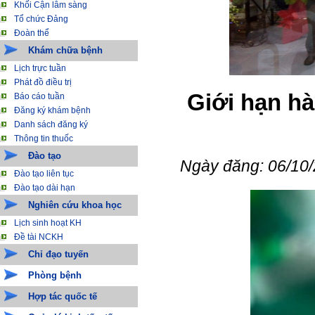
Khối Cận lâm sàng
Tổ chức Đảng
Đoàn thể
Khám chữa bệnh
Lịch trực tuần
Phát đồ điều trị
Giới hạn h
Báo cáo tuần
Đăng ký khám bệnh
Danh sách đăng ký
Thông tin thuốc
Đào tạo
Ngày đăng: 06/10
Đào tạo liên tục
Đào tạo dài hạn
Nghiên cứu khoa học
Lịch sinh hoạt KH
Đề tài NCKH
Chỉ đạo tuyến
Phòng bệnh
Hợp tác quốc tế