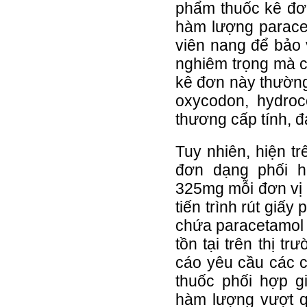
phẩm thuốc kê đơ
hàm lượng parace
viên nang để bảo 
nghiêm trọng mà c
kê đơn này thường
oxycodon, hydro
thương cấp tính, đ
Tuy nhiên, hiện t
đơn dạng phối h
325mg mỗi đơn vị l
tiến trình rút gi
chứa paracetamol 
tồn tại trên thị t
cáo yêu cầu các c
thuốc phối hợp g
hàm lượng vượt q