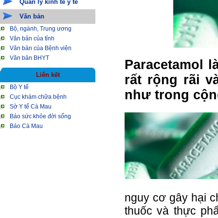
Quản lý kinh tế y tế
Văn bản
Bộ, ngành, Trung ương
Văn bản của tỉnh
Văn bản của Bệnh viện
Văn bản BHYT
Paracetamol l
Liên kết
rất rộng rãi 
Bộ Y tế
như trong cộn
Cục khám chữa bệnh
Sở Y tế Cà Mau
Báo sức khỏe đời sống
Báo Cà Mau
nguy cơ gây hại c
thuốc và thực ph