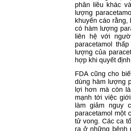
phân liều khác v
lượng paracetamo
khuyến cáo rằng, 
có hàm lượng para
liên hệ với ngư
paracetamol thấ
lượng của paracet
hợp khi quyết định
FDA cũng cho biết
dùng hàm lượng p
lợi hơn mà còn l
mạnh tới việc giớ
làm giảm nguy c
paracetamol một c
tử vong. Các ca t
ra ở những bệnh 